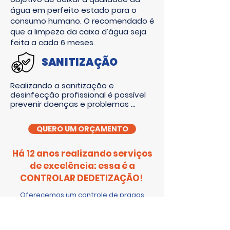
água em perfeito estado para o
consumo humano. O recomendado é
que a limpeza da caixa d’água seja
feita a cada 6 meses.
SANITIZAÇÃO
Realizando a sanitização e 
desinfecção profissional é possível 
prevenir doenças e problemas 
respiratórios em qualquer ambiente. 
O serviço pode ser realizado em 
QUERO UM ORÇAMENTO
diversos segmentos, como 
residências, escritórios, hospitais, 
academias, indústrias e até veículos!

Há 12 anos realizando serviços
Com o uso de produtos altamente 
de excelência: essa é a
eficientes, agentes nocivos como os 
CONTROLAR DEDETIZAÇÃO!
fungos, bactérias e vírus não têm 
chance, pois o ambiente será 
Oferecemos um controle de pragas
desinfetado por completo.
eficiente e ecologicamente correto,
através do uso de produtos
biodegradáveis e registrados no