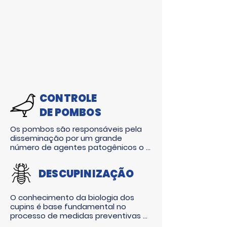
TRABALHAMOS COM PRODUTOS
DOS
MAIORES FABRICANTES
MUNDIAIS
E
METODOLOGIA
ÚNICA
PARA GARANTIR UM
RESULTADO IMEDIATO
A SUA
EMPRESA E SEU LAR!
CONTROLE
DE POMBOS
Os pombos são responsáveis pela 
disseminação por um grande 
número de agentes patogênicos o 
que os torna um grave problema de 
saúde pública. Além dos riscos à 
DESCUPINIZAÇÃO
saúde através da transmissão de 
patógenos, os pombos são 
importantes por causarem sérios 
O conhecimento da biologia dos 
danos às superfícies de fachadas, 
cupins é base fundamental no 
monumentos, superfícies metálicas 
processo de medidas preventivas e 
(suas fezes ácidas são responsáveis 
corretivas. Seus hábitos de vida, 