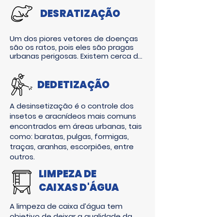
pela corrosão e fissuras 
reprodução, exigências quanto à 
microscópicas e irreversíveis). 
DESRATIZAÇÃO
temperatura e umidade são alguns 
Procuram ambientes protegidos e 
fatores que determinam os 
arejados para construírem seus 
procedimentos a serem adotados 
ninhos. As estruturas 
Um dos piores vetores de doenças 
no seu controle.
preferencialmente escolhidas como 
são os ratos, pois eles são pragas 
local de construção de seus ninhos 
urbanas perigosas. Existem cerca de 
são sótãos, vãos de aparelhos de ar 
2 mil espécies no mundo todo. Os 
condicionado, forros de telhados, 
principais roedores, que são 
varandas, marquises e outras.
considerados pragas urbanas no 
DEDETIZAÇÃO
Brasil, são: rato preto (Rattus rattus), 
ratazana (Rattus norvegicus) e 
A desinsetização é o controle dos
camundongo (Mus musculus ).
insetos e aracnídeos mais comuns
encontrados em áreas urbanas, tais
como: baratas, pulgas, formigas,
traças, aranhas, escorpiões, entre
outros​.
LIMPEZA DE
CAIXAS D'ÁGUA
A limpeza de caixa d’água tem
objetivo de deixar a qualidade da